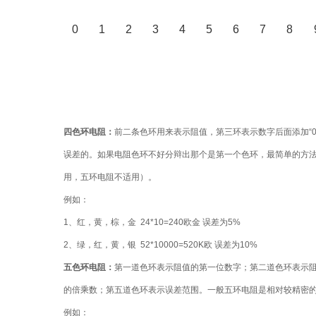
0
1
2
3
4
5
6
7
8
四色环电阻：
前二条色环用来表示阻值，第三环表示数字后面添加“
误差的。如果电阻色环不好分辩出那个是第一个色环，最简单的方法
用，五环电阻不适用）。
例如：
1、红，黄，棕，金 24*10=240欧金 误差为5%
2、绿，红，黄，银 52*10000=520K欧 误差为10%
五色环电阻：
第一道色环表示阻值的第一位数字；第二道色环表示
的倍乘数；第五道色环表示误差范围。一般五环电阻是相对较精密
例如：