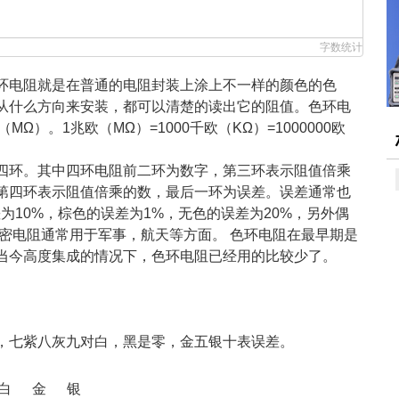
字数统计
环电阻就是在普通的电阻封装上涂上不一样的颜色的色
从什么方向来安装，都可以清楚的读出它的阻值。色环电
）。1兆欧（MΩ）=1000千欧（KΩ）=1000000欧
四环。其中四环电阻前二环为数字，第三环表示阻值倍乘
第四环表示阻值倍乘的数，最后一环为误差。误差通常也
为10%，棕色的误差为1%，无色的误差为20%，另外偶
精密电阻通常用于军事，航天等方面。 色环电阻在最早期是
当今高度集成的情况下，色环电阻已经用的比较少了。
，七紫八灰九对白，黑是零，金五银十表误差。
白
金
银