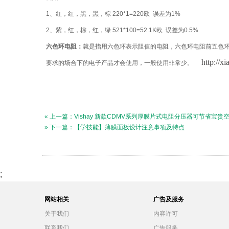
1、红，红，黑，黑，棕 220*1=220欧 误差为1%
2、紫，红，棕，红，绿 521*100=52.1K欧 误差为0.5%
六色环电阻：
就是指用六色环表示阻值的电阻，六色环电阻前五色
http://x
要求的场合下的电子产品才会使用，一般使用非常少。
« 上一篇：Vishay 新款CDMV系列厚膜片式电阻分压器可节省宝
» 下一篇：【学技能】薄膜面板设计注意事项及特点
;
网站相关
广告及服务
关于我们
内容许可
联系我们
广告服务