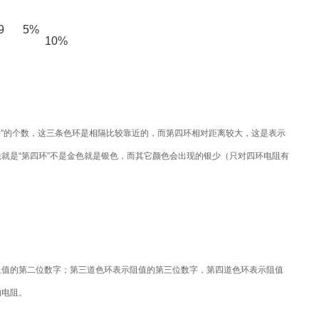
9
5%
10%
0”的个数，这三条色环是相隔比较靠近的，而第四环相对距离较大，这是表示
就是“第四环”不是金色就是银色，而其它颜色会出现的银少（只对四环电阻有
阻值的第二位数字；第三道色环表示阻值的第三位数字，第四道色环表示阻值
的电阻。