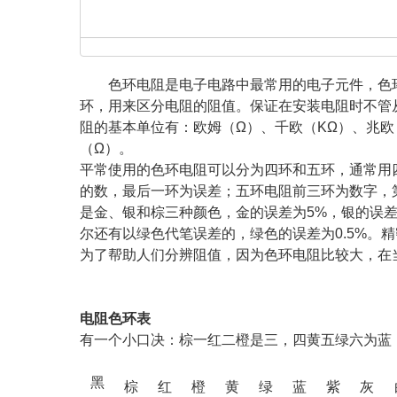
色环电阻是电子电路中最常用的电子元件，色
环，用来区分电阻的阻值。保证在安装电阻时不管
阻的基本单位有：欧姆（Ω）、千欧（KΩ）、兆欧（MΩ
（Ω）。
平常使用的色环电阻可以分为四环和五环，通常用
的数，最后一环为误差；五环电阻前三环为数字，
是金、银和棕三种颜色，金的误差为5%，银的误差
尔还有以绿色代笔误差的，绿色的误差为0.5%。
为了帮助人们分辨阻值，因为色环电阻比较大，在
电阻色环表
有一个小口决：棕一红二橙是三，四黄五绿六为蓝
黑
棕
红
橙
黄
绿
蓝
紫
灰