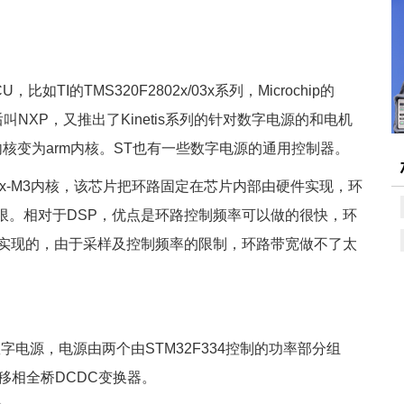
TI的TMS320F2802x/03x系列，Microchip的
e被收购后叫NXP，又推出了Kinetis系列的针对数字电源的和电机
言，内核变为arm内核。ST也有一些数字电源的通用控制器。
rtex-M3内核，该芯片把环路固定在芯片内部由硬件实现，环
限。相对于DSP，优点是环路控制频率可以做的很快，环
件实现的，由于采样及控制频率的限制，环路带宽做不了太
DC数字电源，电源由两个由STM32F334控制的功率部分组
DC移相全桥DCDC变换器。