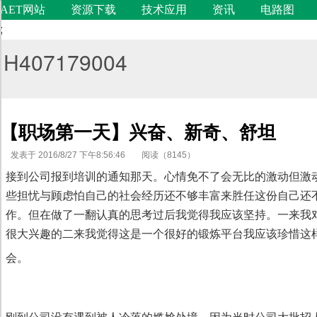
AET网站
资源下载
技术应用
资讯
电路图
;
H407179004
【职场第一天】兴奋、新奇、舒坦
发表于 2016/8/27 下午8:56:46
阅读（8145）
接到公司报到培训的通知那天。心情免不了会无比的激动但激
些担忧与顾虑怕自己的社会经历还不够丰富来胜任这份自己还
作。但在做了一翻认真的思考过后我觉得我应该坚持。一来我
很大兴趣的二来我觉得这是一个很好的锻炼平台我应该珍惜这
代码语言
会。