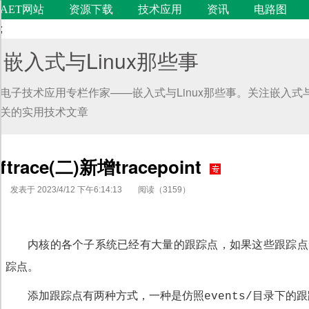
AET网站
资源下载
技术应用
资讯
电路图
;
嵌入式与Linux那些事
电子技术应用专栏作家——嵌入式与Linux那些事。关注嵌入式与
关的实用技术文章
ftrace(二)新增tracepoint
发表于 2023/4/12 下午6:14:13
阅读（3159）
代码语言
内核的各个子系统已经有大量的跟踪点，如果这些跟踪点
踪点。
添加跟踪点有两种方式，一种是仿照
目录下的跟
events/