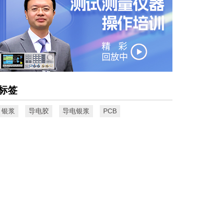
标签
银浆
导电胶
导电银浆
PCB