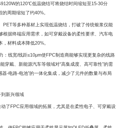
9120W的120℃低温烧结可将烧结时间缩短至15-30分
程的周期缩短了约40%。
PI、PET等多种基材上实现低温烧结，打破了传统银浆仅能
能够根据终端应用需求，如可穿戴设备的柔性要求、汽车电
，材料成本降低20%。
力：线宽/线距≤10μm使FPC制造商能够实现更复杂的线路
智能穿戴、新能源汽车等领域对“高集成度、高可靠性”的需
传感器-电路-电池”的一体化集成，减少了元件的数量与布局
子到新兴领域
更推动了FPC应用领域的拓展，尤其是在柔性电子、可穿戴设
接性，使FPC能够应用于柔性显示屏如OLED折叠屏、柔性