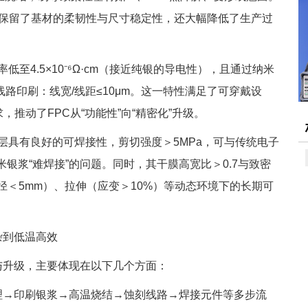
题，保留了基材的柔韧性与尺寸稳定性，还大幅降低了生产过
低至4.5×10⁻⁶Ω·cm（接近纯银的导电性），且通过纳米
线路印刷：线宽/线距≤10μm。这一特性满足了可穿戴设
，推动了FPC从“功能性”向“精密化”升级。
银层具有良好的可焊接性，剪切强度＞5MPa，可与传统电子
银浆“难焊接”的问题。同时，其干膜高宽比＞0.7与致密
径＜5mm）、拉伸（应变＞10%）等动态环境下的长期可
杂到低温高效
化与升级，主要体现在以下几个方面：
理→印刷银浆→高温烧结→蚀刻线路→焊接元件等多步流