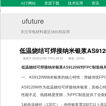
AET网站
资源下载
技术应用
资讯
;
ufuture
关注导电材料最近动向和应用
低温烧结可焊接纳米银浆AS912
发表于 2025/12/30 下午2:34:22
阅读（3193）
低温烧结可焊接纳米银浆AS9120W对FPC制造格
一、AS9120W纳米银浆的核心特性：突破传统FP
代码语言
AS9120W作为低温烧结可焊接纳米银浆，其核
性能不足、线路精度受限，为FPC制造提供了全新
1超低温烧结（120℃）：传统银浆需200℃以上