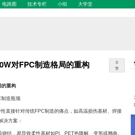
电路图
技术专栏
小组
大学堂
0W对FPC制造格局的重构
0
赞
局的重构
C制造瓶颈
心特性直接针对传统FPC制造的痛点，如高温损伤基材、焊接
解决方案：
高温烧结，易导致柔性基材如PI、PET热降解、变形或翘曲。