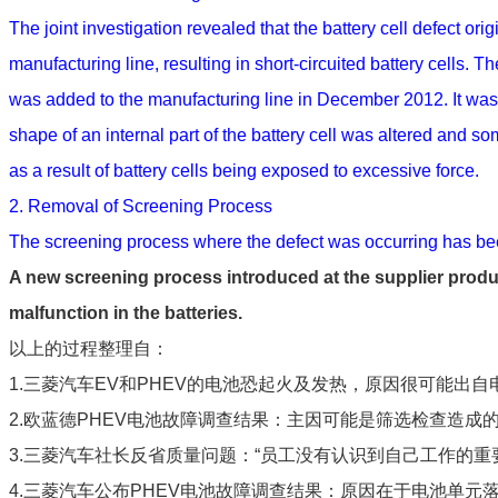
The joint investigation revealed that the battery cell defect orig
manufacturing line, resulting in short-circuited battery cells. 
was added to the manufacturing line in December 2012. It was 
shape of an internal part of the battery cell was altered and
as a result of battery cells being exposed to excessive force.
2. Removal of Screening Process
The screening process where the defect was occurring has b
A new screening process introduced at the supplier produ
malfunction in the batteries.
以上的过程整理自：
1.三菱汽车EV和PHEV的电池恐起火及发热，原因很可能出
2.欧蓝德PHEV电池故障调查结果：主因可能是筛选检查造成
3.三菱汽车社长反省质量问题：“员工没有认识到自己工作的重
4.三菱汽车公布PHEV电池故障调查结果：原因在于电池单元