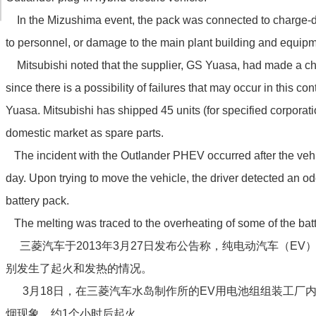
In the Mizushima event, the pack was connected to charge-di
to personnel, or damage to the main plant building and equipm
Mitsubishi noted that the supplier, GS Yuasa, had made a cha
since there is a possibility of failures that may occur in this con
Yuasa. Mitsubishi has shipped 45 units (for specified corporatio
domestic market as spare parts.
The incident with the Outlander PHEV occurred after the vehi
day. Upon trying to move the vehicle, the driver detected an odo
battery pack.
The melting was traced to the overheating of some of the ba
三菱汽车于2013年3月27日发布公告称，纯电动汽车（EV
别发生了起火和发热的情况。
3月18日，在三菱汽车水岛制作所的EV用电池组组装工厂内，一个
烟现象，约1个小时后起火。