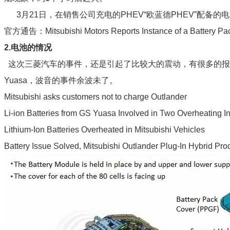
3月21日，在销售公司充电的PHEV“欧蓝德PHEV”配备
官方通告：Mitsubishi Motors Reports Instance of a Battery Pack F
2.电池的情况
这次三菱汽车的事件，还是引起了比较大的震动，有很多的报
Yuasa，波音的事件余波未了。
Mitsubishi asks customers not to charge Outlander
Li-ion Batteries from GS Yuasa Involved in Two Overheating In
Lithium-Ion Batteries Overheated in Mitsubishi Vehicles
Battery Issue Solved, Mitsubishi Outlander Plug-In Hybrid Pr