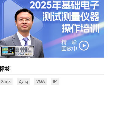
标签
Xilinx
Zynq
VGA
IP