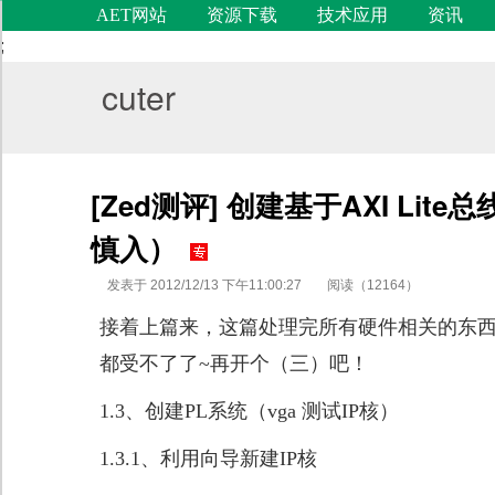
AET网站
资源下载
技术应用
资讯
;
cuter
[Zed测评] 创建基于AXI Lite
慎入）
发表于 2012/12/13 下午11:00:27
阅读（12164）
接着上篇来，这篇处理完所有硬件相关的东
都受不了了~再开个（三）吧！
代码语言
1.3、创建PL系统（vga 测试IP核）
1.3.1、利用向导新建IP核