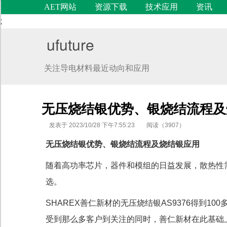
AET网站
资源下载
技术应用
资讯
;
ufuture
关注导电材料最近动向和应用
无压烧结银优势、银烧结流程及
发表于 2023/10/28 下午7:55:23
阅读（3907）
无压烧结银优势、银烧结流程及烧结银应用
随着高功率芯片，器件和模组的日益发展，散热性
代码语言
选。
SHAREX善仁新材的无压烧结银AS9376得到
受到那么多客户到关注的同时，善仁新材在此基础上