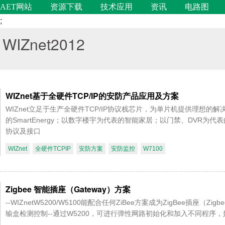
AET网站
资源下载
技术应用
资讯
电路图
;
WIZnet2012
WIZnet基于全硬件TCP/IP的安防产品应用及方案
WIZnet立足于生产全硬件TCP/IP协议栈芯片，为单片机提供理想
的SmartEnergy；以数字楼宇为代表的智能家居；以门禁、DVR
协议及接口
WIZnet
全硬件TCPIP
安防方案
安防监控
W7100
Zigbee 智能插座（Gateway）方案
--WIZnetW5200/W5100能配合任何ZiBee方案成为ZigBee插座（Zig
输盒检测控制--通过W5200，可进行弹性网路初始化和加入不同程