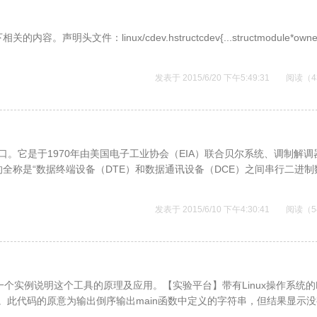
件：linux/cdev.hstructcdev{...structmodule*owner
发表于 2015/6/20 下午5:49:31
阅读（4
接口。它是于1970年由美国电子工业协会（EIA）联合贝尔系统、调制解
全称是“数据终端设备（DTE）和数据通讯设备（DCE）之间串行二进制
发表于 2015/6/10 下午4:30:41
阅读（5
个实例说明这个工具的原理及应用。【实验平台】带有Linux操作系统的
文件中。此代码的原意为输出倒序输出main函数中定义的字符串，但结果显示