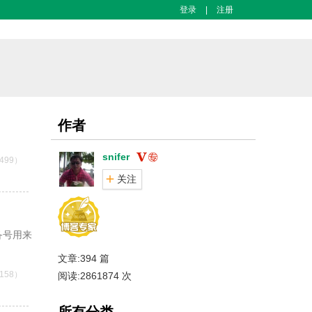
登录
|
注册
作者
snifer
499）
关注
备号用来
文章:394 篇
158）
阅读:2861874 次
所有分类