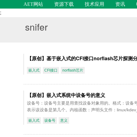
AET网站
资源下载
技术应用
资讯
;
snifer
【原创】基于嵌入式的CFI接口norflash芯片探测
嵌入式
CFI接口
norflash芯片
【原创】嵌入式系统中设备号的意义
设备号：设备号主要是用查找设备对象用的。格式：设备
表示该设备是第几个。内核函数：声明头文件：linux/kdev_t.h
嵌入式
设备号
意义