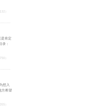
132）
案是肯定
目录：
750）
为想入
的地方希望
055）