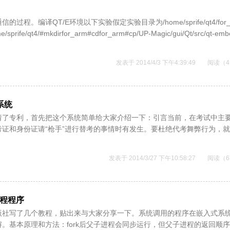
编译QT/E环境以下实验假定实验目录为/home/sprife/qt4/for_
t4/#mkdirfor_arm#cdfor_arm#cp/UP-Magic/gui/Qt/src/qt-emb
发表于 2014/4/3 下午4:39:49
阅读（4
系统
请了专利，首先把这个系统简单给大家介绍一下：引言当前，在考试中主
证和身份证请“枪手”进行替考的事情时有发生。要杜绝代考舞弊行为，
发表于 2014/3/27 下午10:58:27
阅读（6
进程程序
版社写了几个教程，贴出来与大家分享一下。系统调用的程序在嵌入式系
。基本原理和方法：fork后父子进程会同步运行，但父子进程的返回顺