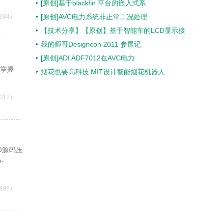
[原创]基于blackfin 平台的嵌入式系
[原创]AVC电力系统非正常工况处理
684）
【技术分享】【原创】基于智能车的LCD显示接
我的师哥Designcon 2011 参展记
[原创]ADI ADF7012在AVC电力
。掌握
烟花也要高科技 MIT设计智能烟花机器人
312）
O源码压
m-
895）