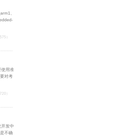
arm1、
edded-
575）
要使用准
就要对考
720）
统开发中
序是不确