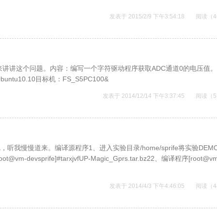
发表于 2015/2/9 下午3:54:18
阅读（4
来讲讲这个问题。内容：编写一个字符驱动程序获取ADC通道0的电压值
10.10目标机：FS_S5PC100&
发表于 2014/12/14 下午3:37:45
阅读（5
我慢慢道来。编译源程序1、进入实验目录/home/sprife将实验DEM
@vm-devsprife]#tarxjvfUP-Magic_Gprs.tar.bz22、编译程序[root@v
发表于 2014/4/3 下午4:46:05
阅读（4