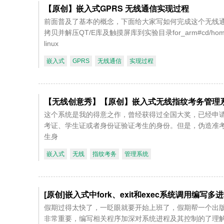
【原创】嵌入式GPRS 无线通信实现过程
前面普及了基本的概念，下面给大家写如何完成这个无线通信的过程。
拷贝并解压QT/E库及触摸屏库到实验目录for_arm#cd/home/sprife/q
linux
嵌入式
GPRS
无线通信
实现过程
【无线创意秀】【原创】嵌入式无线指纹考务管理
这个系统是我的得意之作，曾经获得过全国大奖，已经申
考证、学生证或者身份证验证考生的身份。但是，伪造准考
生身
嵌入式
无线
指纹考务
管理系统
[原创]嵌入式中fork、exit和exec系统调用编写多
假期过得太快了，一眨眼就要开始上班了，假期帮一个出
非常重要，编写相关程序加深对系统进程及其控制的了理解