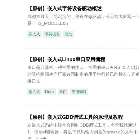
【原创】嵌入式字符设备驱动概述
成都六月天，阴沉沉的，最近在做驱动，今天给大家写一下相关的内容。声明头文
是THIS_MODULE&n
嵌入式
字符设备
驱动
【原创】嵌入式Linux串口应用编程
串口是计算机一种常用的接口，常用的串口有RS-232-C
计算机终端生产厂家共同制定的用于串行通讯的标准，它的
接口技
嵌入式
Linux
串口
应用编程
【原创】嵌入式GDB调试工具的原理及教程
在嵌入式系统中经常会用到GDB调试工具，今天我就通过一
1、使用vi编辑器，将以下代码输入到名为greet.c的
出。#inclu