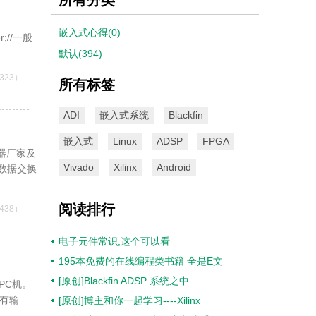
嵌入式心得(0)
;//一般
默认(394)
323）
所有标签
ADI
嵌入式系统
Blackfin
嵌入式
Linux
ADSP
FPGA
调器厂家及
Vivado
Xilinx
Android
数据交换
阅读排行
438）
电子元件常识,这个可以看
195本免费的在线编程类书籍 全是E文
[原创]Blackfin ADSP 系统之中
PC机。
没有输
[原创]博主和你一起学习----Xilinx