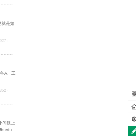
境就是如
927）
准备A、工
-
352）
小问题上
untu