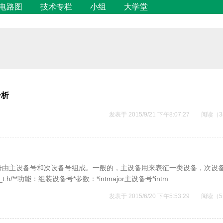
电路图
技术专栏
小组
大学堂
分析
发表于 2015/9/21 下午8:07:27
阅读（3
号由主设备号和次设备号组成。一般的，主设备用来表征一类设备，次设
/**功能：组装设备号*参数：*intmajor主设备号*intm
发表于 2015/6/20 下午5:53:29
阅读（5