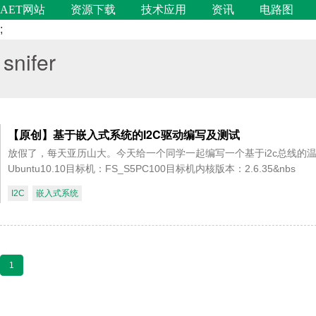
AET网站
资源下载
技术应用
资讯
电路图
;
snifer
【原创】基于嵌入式系统的I2C驱动编写及测试
放假了，每天亚历山大。今天给一个同学一起编写一个基于i2c总线的
Ubuntu10.10目标机：FS_S5PC100目标机内核版本：2.6.35&nbs
I2C
嵌入式系统
1