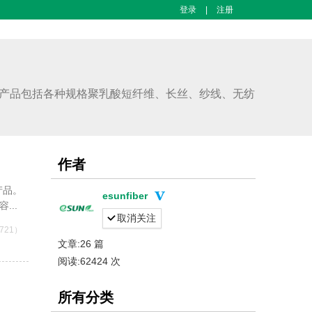
登录
|
注册
公司产品包括各种规格聚乳酸短纤维、长丝、纱线、无纺
作者
产品。
esunfiber
..
取消关注
721）
文章:26 篇
阅读:62424 次
所有分类