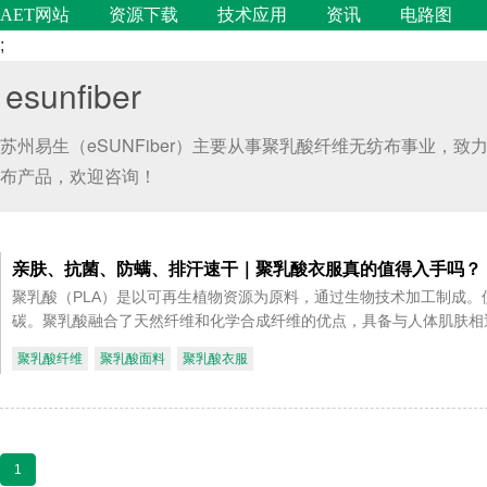
AET网站
资源下载
技术应用
资讯
电路图
;
esunfiber
苏州易生（eSUNFiber）主要从事聚乳酸纤维无纺布事业
布产品，欢迎咨询！
亲肤、抗菌、防螨、排汗速干｜聚乳酸衣服真的值得入手吗？
聚乳酸（PLA）是以可再生植物资源为原料，通过生物技术加工制成
碳。聚乳酸融合了天然纤维和化学合成纤维的优点，具备与人体肌肤相近
聚乳酸纤维
聚乳酸面料
聚乳酸衣服
1