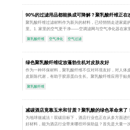
90%的过滤用品都能换成可降解？聚乳酸纤维正在
聚乳酸纤维过滤材料作为新兴的材料，已经悄悄走进家庭
里。1. 家里的空气更干净——空调滤网与空气净化器在家
聚乳酸纤维
空气净化
空气过滤
绿色聚乳酸纤维绽放蓬勃生机对皮肤友好
作为一种环保材料，聚乳酸纤维不仅对环境友好，对人体皮
皮新陈代谢，有助于胶原蛋白生长。聚乳酸纤维应用于贴身
聚乳酸纤维
减碳酒店竟靠玉米和甘蔗？聚乳酸的绿色革命来了
为地球做减法！双碳目标下，酒店行业也正在从多方面进行
好材料，能为酒店行业带来哪些环保助益？首先是大量一次