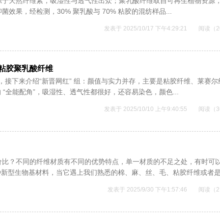
胶纤维源于天然纤维素，吸湿性与透气性出众；聚乳酸纤维取自可再生植物资源
果，经检测，30% 聚乳酸与 70% 粘胶的混纺样品...
发表于 2025/10/17 下午4:29:21
阅读（2
尔粘胶聚乳酸纤维
”，接下来介绍“新晋网红” 组：颜值与实力并存，主要是粘胶纤维、莱赛尔
“全能配角”，吸湿性、透气性都很好，还容易染色，颜色...
发表于 2025/10/10 上午9:40:55
阅读（3
价比？不同的纤维材质有不同的优势特点，单一材质的不足之处，有时可
新型生物基材料，当它遇上我们熟悉的棉、麻、丝、毛、粘胶纤维或者是.
发表于 2025/9/30 下午1:57:46
阅读（2