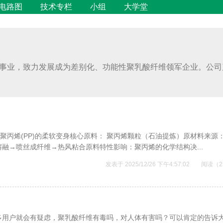
电路图
技术专栏
小组
大学堂
无纺布事业，致力发展成为差别化、功能性聚乳酸纤维领军企业。
：聚丙烯(PP)的柔软变身核心原料： 聚丙烯颗粒（石油提炼）原材料来源
融→喷丝成纤维→热风粘合原料特性影响：聚丙烯的化学结构决...
发表于 2025/12/26 下午4:57:02
阅读（2
多用户就会有疑虑，聚乳酸纤维有毒吗，对人体有害吗？可以肯定的告诉