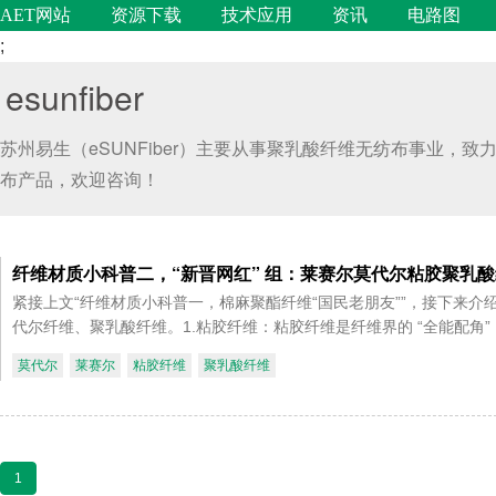
AET网站
资源下载
技术应用
资讯
电路图
;
esunfiber
苏州易生（eSUNFiber）主要从事聚乳酸纤维无纺布事业
布产品，欢迎咨询！
纤维材质小科普二，“新晋网红” 组：莱赛尔莫代尔粘胶聚乳
紧接上文“纤维材质小科普一，棉麻聚酯纤维“国民老朋友””，接下来介
代尔纤维、聚乳酸纤维。1.粘胶纤维：粘胶纤维是纤维界的 “全能配角”
莫代尔
莱赛尔
粘胶纤维
聚乳酸纤维
1