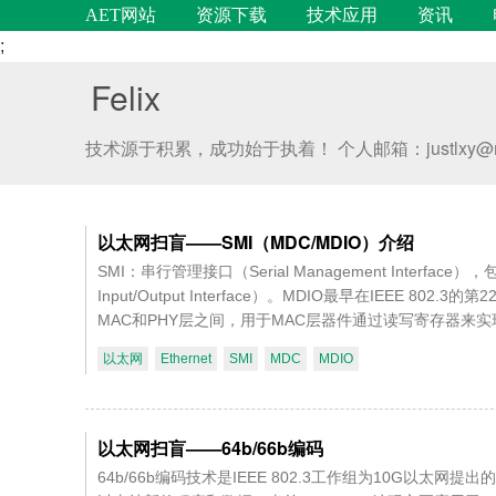
AET网站
资源下载
技术应用
资讯
;
Felix
技术源于积累，成功始于执着！ 个人邮箱：justlxy@mail.d
以太网扫盲——SMI（MDC/MDIO）介绍
SMI：串行管理接口（Serial Management Interfa
Input/Output Interface）。MDIO最早在IEE
MAC和PHY层之间，用于MAC层器件通过读写寄存器来实
以太网
Ethernet
SMI
MDC
MDIO
以太网扫盲——64b/66b编码
64b/66b编码技术是IEEE 802.3工作组为10G以