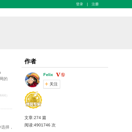
登录
|
注册
作者
a
Felix
太网的
关注
444）
文章:274 篇
阅读:4901746 次
种选择，