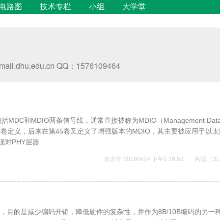
电路图
技术专栏
小组
大学堂
hu.edu.cn QQ：1576109464
ce），包括MDC和MDIO两条信号线，通常直接被称为MDIO（Management Dat
E 802.3的第22卷定义，后来在第45卷又定义了增强版本的MDIO，其主要被应用于以
现对PHY层器
发表于 2019/9/24 下午5:26:53
阅读（31
太网提出的，目的是减少编码开销，降低硬件的复杂性，并作为8B/10B编码的另一