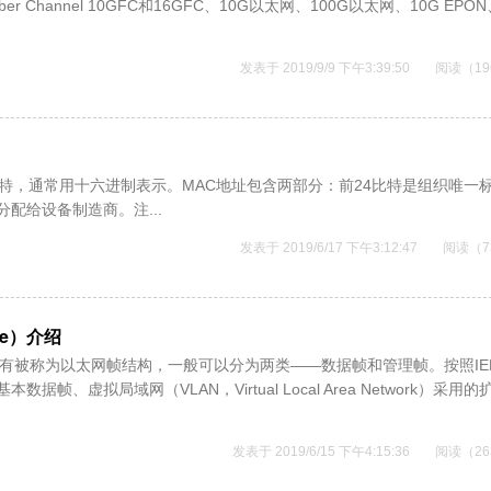
Channel 10GFC和16GFC、10G以太网、100G以太网、10G EPON
发表于 2019/9/9 下午3:39:50
阅读（19
比特，通常用十六进制表示。MAC地址包含两部分：前24比特是组织唯一
EEE统一分配给设备制造商。注...
发表于 2019/6/17 下午3:12:47
阅读（7
ure）介绍
ructure），有被称为以太网帧结构，一般可以分为两类——数据帧和管理帧。按照IE
本数据帧、虚拟局域网（VLAN，Virtual Local Area Network）采用
发表于 2019/6/15 下午4:15:36
阅读（26