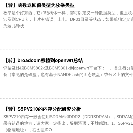
【转】函数返回值类型为枚举类型
枚举是个好东西，它和结构体一样，都可以定义一种数据类型，但是枚
涉及到CPU卡，卡片有错误、上电、DF01目录等状态，如果单独定
为这几种状
【转】broadcom移植到openwrt总结
评估及移植BCM5862x及BCM5301x到openwrt平台下：一、
备（常见的是磁盘，也有基于NANDFlash的固态硬盘）或分区上的
【转】S5PV210的内存分配研究分析
S5PV210内存一般会使用SDRAM和DDR2（DDRSDRAM），SD
果有错误的地方，请大家一定指出，醍醐灌顶，不胜感激。1、S5PV21
（物理地址），右图是iRO