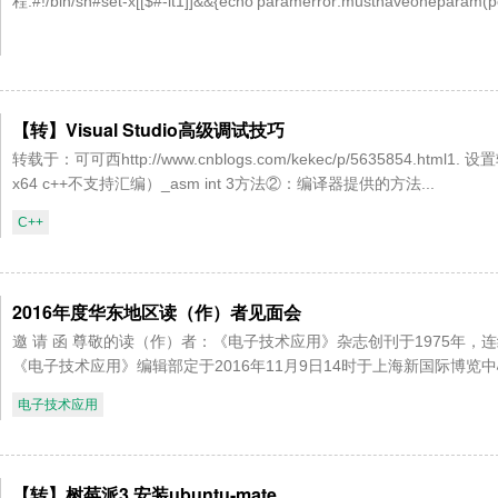
程:#!/bin/sh#set-x[[$#-lt1]]&&{echo'paramerror:musthaveoneparam(por
【转】Visual Studio高级调试技巧
转载于：可可西http://www.cnblogs.com/kekec/p/56358
x64 c++不支持汇编）_asm int 3方法②：编译器提供的方法...
C++
2016年度华东地区读（作）者见面会
邀 请 函 尊敬的读（作）者：《电子技术应用》杂志创刊于1975年
《电子技术应用》编辑部定于2016年11月9日14时于上海新国际博览中心W5
电子技术应用
【转】树莓派3 安装ubuntu-mate