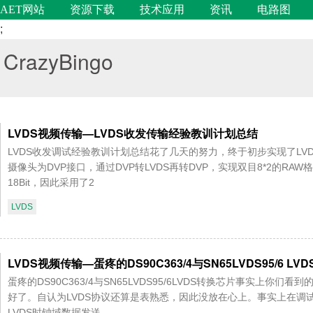
AET网站
资源下载
技术应用
资讯
电路图
;
CrazyBingo
LVDS视频传输—LVDS收发传输经验教训计划总结
LVDS收发调试经验教训计划总结花了几天的努力，终于初步实现了L
摄像头为DVP接口，通过DVP转LVDS再转DVP，实现双目8*2的RA
18Bit，因此采用了2
LVDS
LVDS视频传输—蛋疼的DS90C363/4与SN65LVDS95/6 LV
蛋疼的DS90C363/4与SN65LVDS95/6LVDS转换芯片事实上你
好了。自认为LVDS协议还算是表熟悉，因此没放在心上。事实上在调
LVDS时钟域数据发送