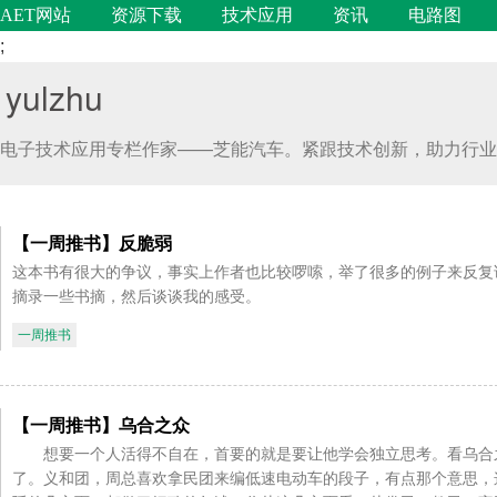
AET网站
资源下载
技术应用
资讯
电路图
;
yulzhu
电子技术应用专栏作家——芝能汽车。紧跟技术创新，助力行业
【一周推书】反脆弱
这本书有很大的争议，事实上作者也比较啰嗦，举了很多的例子来反复
摘录一些书摘，然后谈谈我的感受。
一周推书
【一周推书】乌合之众
想要一个人活得不自在，首要的就是要让他学会独立思考。看乌合之
了。义和团，周总喜欢拿民团来编低速电动车的段子，有点那个意思，