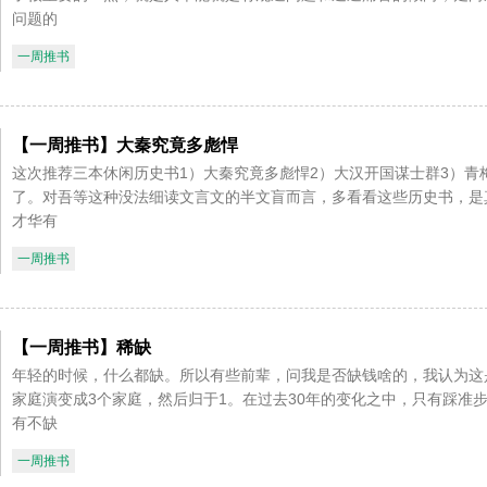
问题的
一周推书
【一周推书】大秦究竟多彪悍
这次推荐三本休闲历史书1）大秦究竟多彪悍2）大汉开国谋士群3）
了。对吾等这种没法细读文言文的半文盲而言，多看看这些历史书，是
才华有
一周推书
【一周推书】稀缺
年轻的时候，什么都缺。所以有些前辈，问我是否缺钱啥的，我认为这
家庭演变成3个家庭，然后归于1。在过去30年的变化之中，只有踩准
有不缺
一周推书